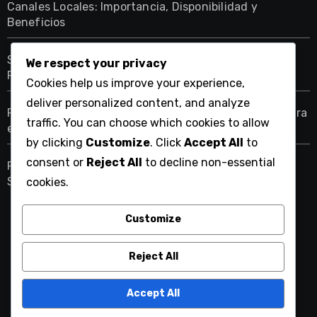
Canales Locales: Importancia, Disponibilidad y
Beneficios
Servicios de Televisión Sin Contrato: Beneficios para
We respect your privacy
Personas que se Mudan Frecuentemente
Cookies help us improve your experience,
deliver personalized content, and analyze
Redes Regionales Deportivas: Disponibilidad, Cobertura
traffic. You can choose which cookies to allow
e Impacto
by clicking
Customize
. Click
Accept All
to
consent or
Reject All
to decline non-essential
Paquetes de Televisión: Impacto de Streaming
Services, Choices and Trends
cookies.
Customize
playtelevision.es
Reject All
Accept All