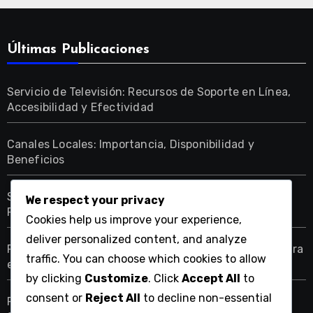
Últimas Publicaciones
Servicio de Televisión: Recursos de Soporte en Línea,
Accesibilidad y Efectividad
Canales Locales: Importancia, Disponibilidad y
Beneficios
Servicios de Televisión Sin Contrato: Beneficios para
We respect your privacy
Personas que se Mudan Frecuentemente
Cookies help us improve your experience,
deliver personalized content, and analyze
Redes Regionales Deportivas: Disponibilidad, Cobertura
traffic. You can choose which cookies to allow
e Impacto
by clicking
Customize
. Click
Accept All
to
consent or
Reject All
to decline non-essential
Paquetes de Televisión: Impacto de Streaming