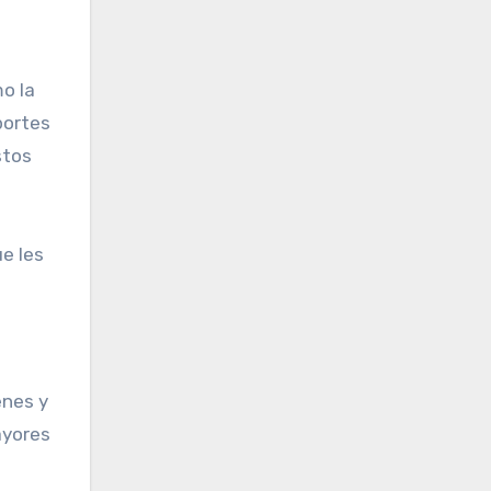
o la
portes
stos
e les
enes y
ayores