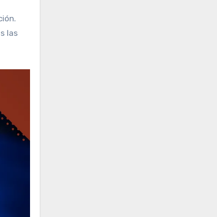
ción.
s las