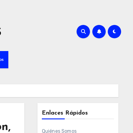
s
os
Enlaces Rápidos
ón,
Quiénes Somos