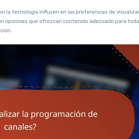
on la tecnología influyen en las preferencias de visualiza
an opciones que ofrezcan contenido adecuado para toda
ción.