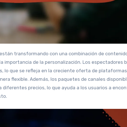
la importancia de la personalización. Los espectadores 
s, lo que se refleja en la creciente oferta de plataforma
nera flexible. Además, los paquetes de canales disponib
diferentes precios, lo que ayuda a los usuarios a encont
sto.