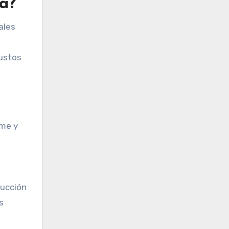
ña?
ales
gustos
ime y
ducción
s