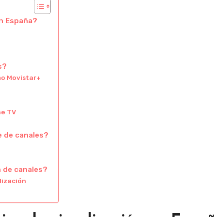
en España?
s?
mo Movistar+
ne TV
e de canales?
 de canales?
alización